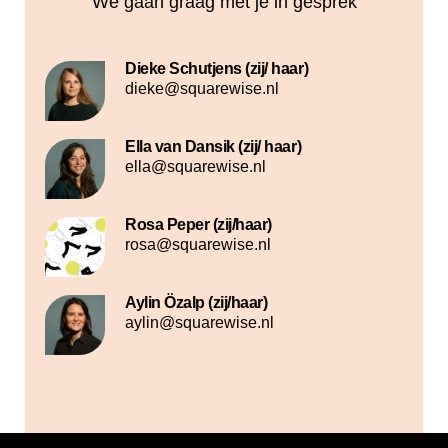
We gaan graag met je in gesprek
Dieke Schutjens (zij/ haar)
dieke@squarewise.nl
Ella van Dansik (zij/ haar)
ella@squarewise.nl
Rosa Peper (zij/haar)
rosa@squarewise.nl
Aylin Özalp (zij/haar)
aylin@squarewise.nl