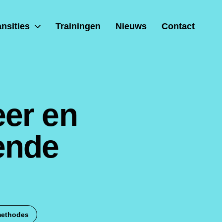
ansities
Trainingen
Nieuws
Contact
eer en
rende
methodes