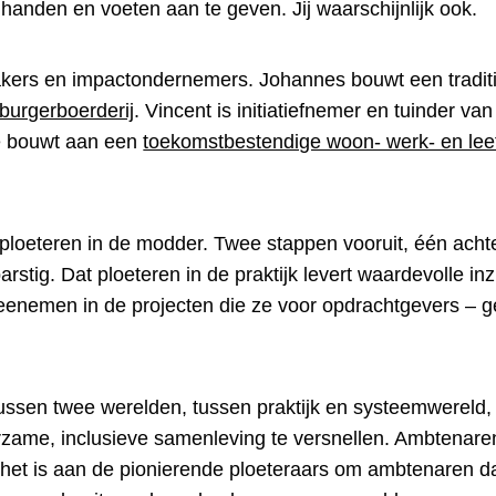
anden en voeten aan te geven. Jij waarschijnlijk ook.
akers en impactondernemers. Johannes bouwt een traditi
burgerboerderij
. Vincent is initiatiefnemer en tuinder va
e bouwt aan een
toekomstbestendige woon- werk- en l
 – ploeteren in de modder. Twee stappen vooruit, één achte
barstig. Dat ploeteren in de praktijk levert waardevolle in
eenemen in de projecten die ze voor opdrachtgevers – g
tussen twee werelden, tussen praktijk en systeemwereld,
zame, inclusieve samenleving te versnellen. Ambtenare
En het is aan de pionierende ploeteraars om ambtenaren 