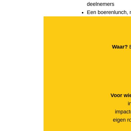
deelnemers
Een boerenlunch, 
Waar?
Voor wi
i
impact
eigen r