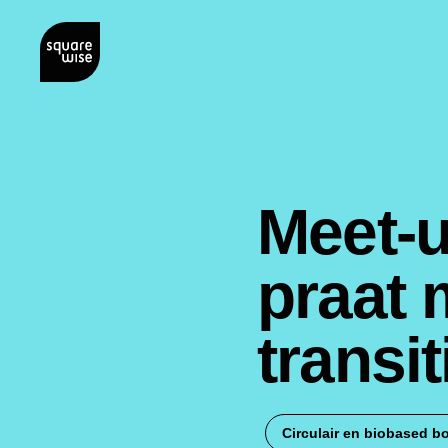
Meet-u
praat 
transi
Circulair en biobased 