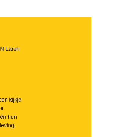
N Laren
en kijkje
ie
 én hun
leving.