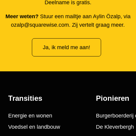
Deelname is gratis.
Meer weten?
Stuur een mailtje aan Aylin Özalp, via
ozalp@squarewise.com. Zij vertelt graag meer.
Ja, ik meld me aan!
Transities
Pionieren
Energie en wonen
Burgerboerderij 
Voedsel en landbouw
De Kleverbergh