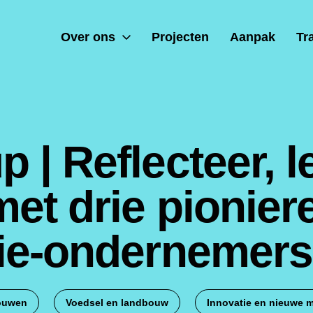
Over ons
Projecten
Aanpak
Tr
p | Reflecteer, l
met drie pionie
tie-ondernemers
bouwen
Voedsel en landbouw
Innovatie en nieuwe 