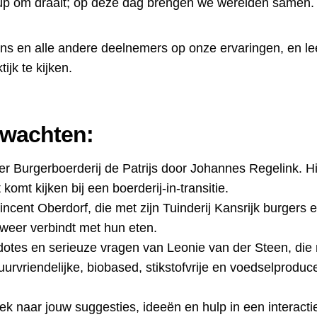
up om draait; op deze dag brengen we werelden samen.
ns en alle andere deelnemers op onze ervaringen, en l
ijk te kijken.
erwachten:
er Burgerboerderij de Patrijs door Johannes Regelink. Hi
 komt kijken bij een boerderij-in-transitie.
incent Oberdorf, die met zijn Tuinderij Kansrijk burgers 
weer verbindt met hun eten.
otes en serieuze vragen van Leonie van der Steen, die
urvriendelijke, biobased, stikstofvrije en voedselproduc
ek naar jouw suggesties, ideeën en hulp in een interacti