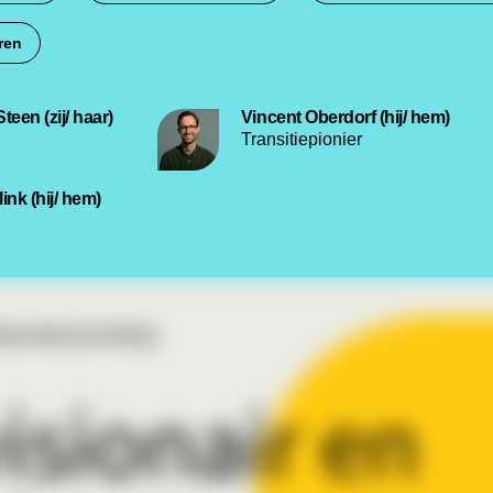
ren
teen (zij/ haar)
Vincent Oberdorf (hij/ hem)
Transitiepionier
nk (hij/ hem)