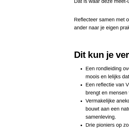
Dát is waar deze meet-
Reflecteer samen met o
ander naar je eigen prakt
Dit kun je v
Een rondleiding ov
moois en lelijks dat
Een reflectie van V
brengt en mensen 
Vermakelijke anekd
bouwt aan een natu
samenleving.
Drie pioniers op zo