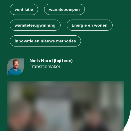
ventilatie
warmtepompen
warmteterugwinning
Energie en wonen
Innovatie en nieuwe methodes
Niels Rood (hij/ hem)
Transitiemaker