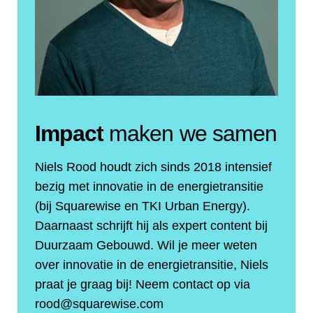
Impact
maken we samen
Niels Rood houdt zich sinds 2018 intensief
bezig met innovatie in de energietransitie
(bij Squarewise en TKI Urban Energy).
Daarnaast schrijft hij als expert content bij
Duurzaam Gebouwd. Wil je meer weten
over innovatie in de energietransitie, Niels
praat je graag bij! Neem contact op via
rood@squarewise.com