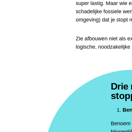
super lastig. Maar wie 
schadelijke fossiele we
omgeving) dat je stopt
Zie afbouwen niet als e
logische, noodzakelijk
Drie
stop
Ben
Benoem d
bijvoegl