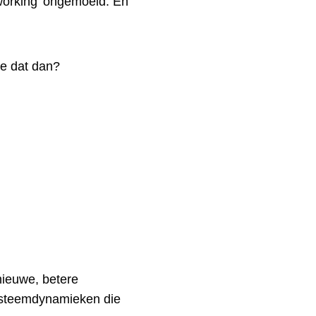
working’ ongemoeid. En
je dat dan?
nieuwe, betere
systeemdynamieken die