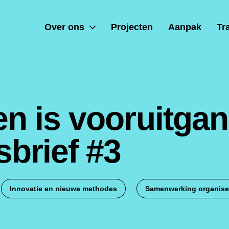
Over ons
Projecten
Aanpak
Tr
n is vooruitgan
brief #3
Innovatie en nieuwe methodes
Samenwerking organise