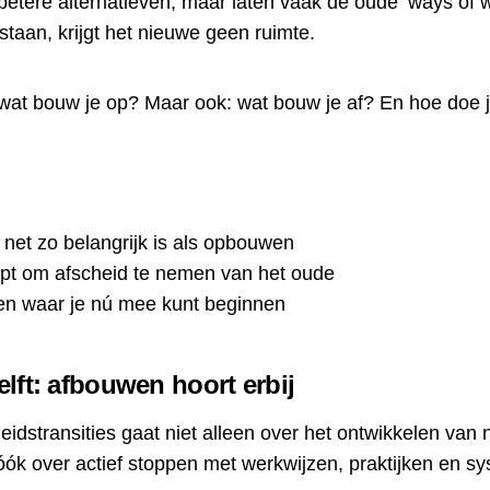
betere alternatieven, maar laten vaak de oude ‘ways of 
estaan, krijgt het nieuwe geen ruimte.
: wat bouw je op? Maar ook: wat bouw je af? En hoe doe 
et zo belangrijk is als opbouwen
t om afscheid te nemen van het oude
gen waar je nú mee kunt beginnen
lft: afbouwen hoort erbij
stransities gaat niet alleen over het ontwikkelen van 
 óók over actief stoppen met werkwijzen, praktijken en 