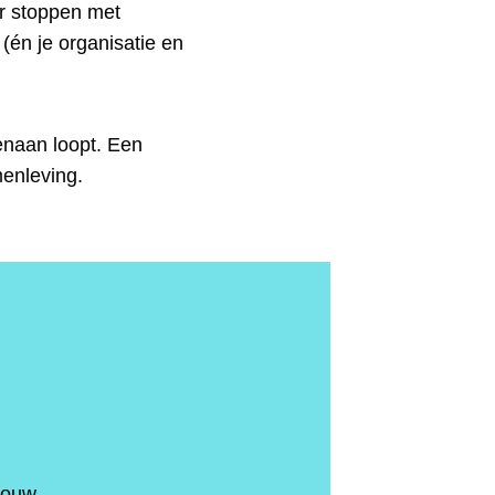
or stoppen met
(én je organisatie en
enaan loopt. Een
enleving.
bouw,