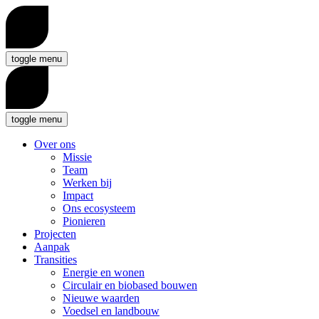
toggle menu
toggle menu
Over ons
Missie
Team
Werken bij
Impact
Ons ecosysteem
Pionieren
Projecten
Aanpak
Transities
Energie en wonen
Circulair en biobased bouwen
Nieuwe waarden
Voedsel en landbouw