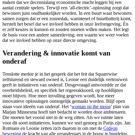
maken dat we decennialang economische macht leggen bij een
aantal centrale spelers. Terwijl een ‘all-electric’-oplossing zorgt dat
bewoners juist onafhankelijker worden. In een buurt waar bewoners
samen zorgen dat er een zonnedak, warmtenet of buurtbatterij komt,
herstelt het besef dat we invloed hebben in onze leefomgeving. Én
er zelf keuzes in kunnen en zouden moeten willen maken. Het legt
de basis voor een andere samenleving; een waarin we weer voelen
dat we invloed hebben op onze directe omgeving.
Verandering & innovatie komt van
onderaf
Tenslotte merkte je in het gesprek dat het feit dat Squarewise
zelfsturend en steward owned is, Leonie een duidelijk vertrouwen
geeft in initiatieven van onderaf. Desgevraagd antwoordde ze dat
overheidsbeleid, en specifiek het regeerakkoord, op hoofdlijnen
moet blijven. Hoe meer invulling gegeven wordt, hoe meer
innovatieve oplossingen onmogelijk gemaakt worden. Blijf open
staan voor ideeën van onderaf. Het ‘
woman on the moon
’ plan van
Marjan Minnesma hoeft niet bedacht te worden door ambtenaren.
Die moeten het vooral niet in de weg zitten. Als we ruimte laten
voor dit soort initiatieven, kunnen we snel genoeg in Parijs zijn. Jan
Rotmans en Leonie zetten zich daarom in om met de
Gideon
beweging
de kracht van alle veranderaars in de bouw te bundelen.