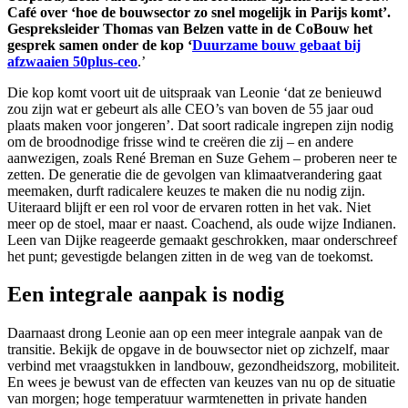
Café over ‘hoe de bouwsector zo snel mogelijk in Parijs komt’.
Gespreksleider Thomas van Belzen vatte in de CoBouw het
gesprek samen onder de kop ‘
Duurzame bouw gebaat bij
afzwaaien 50plus-ceo
.’
Die kop komt voort uit de uitspraak van Leonie ‘dat ze benieuwd
zou zijn wat er gebeurt als alle CEO’s van boven de 55 jaar oud
plaats maken voor jongeren’. Dat soort radicale ingrepen zijn nodig
om de broodnodige frisse wind te creëren die zij – en andere
aanwezigen, zoals René Breman en Suze Gehem – proberen neer te
zetten. De generatie die de gevolgen van klimaatverandering gaat
meemaken, durft radicalere keuzes te maken die nu nodig zijn.
Uiteraard blijft er een rol voor de ervaren rotten in het vak. Niet
meer op de stoel, maar er naast. Coachend, als oude wijze Indianen.
Leen van Dijke reageerde gemaakt geschrokken, maar onderschreef
het punt; gevestigde belangen zitten in de weg van de toekomst.
Een integrale aanpak is nodig
Daarnaast drong Leonie aan op een meer integrale aanpak van de
transitie. Bekijk de opgave in de bouwsector niet op zichzelf, maar
verbind met vraagstukken in landbouw, gezondheidszorg, mobiliteit.
En wees je bewust van de effecten van keuzes van nu op de situatie
van morgen; hoge temperatuur warmtenetten in private handen