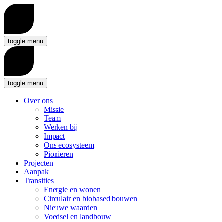
toggle menu
toggle menu
Over ons
Missie
Team
Werken bij
Impact
Ons ecosysteem
Pionieren
Projecten
Aanpak
Transities
Energie en wonen
Circulair en biobased bouwen
Nieuwe waarden
Voedsel en landbouw