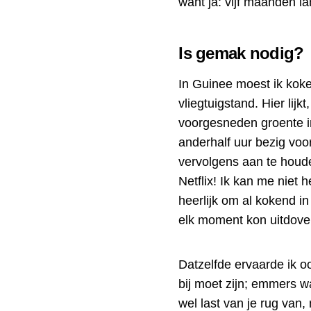
want ja: vijf maanden l
Is gemak nodig?
In Guinee moest ik kok
vliegtuigstand. Hier li
voorgesneden groente i
anderhalf uur bezig voo
vervolgens aan te houde
Netflix! Ik kan me niet
heerlijk om al kokend i
elk moment kon uitdove
Datzelfde ervaarde ik o
bij moet zijn; emmers w
wel last van je rug van