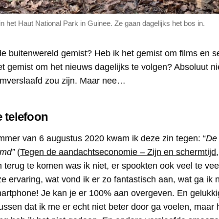
het Haut National Park in Guinee. Ze gaan dagelijks het bos in.
de buitenwereld gemist? Heb ik het gemist om films en s
et gemist om het nieuws dagelijks te volgen? Absoluut ni
ermverslaafd zou zijn. Maar nee…
 telefoon
mer van 6 augustus 2020 kwam ik deze zin tegen: “
De 
amd”
(
Tegen de aandachtseconomie – Zijn en schermtijd
m terug te komen was ik niet, er spookten ook veel te vee
e ervaring, wat vond ik er zo fantastisch aan, wat ga ik
rtphone! Je kan je er 100% aan overgeven. En gelukkig
tussen dat ik me er echt niet beter door ga voelen, maar