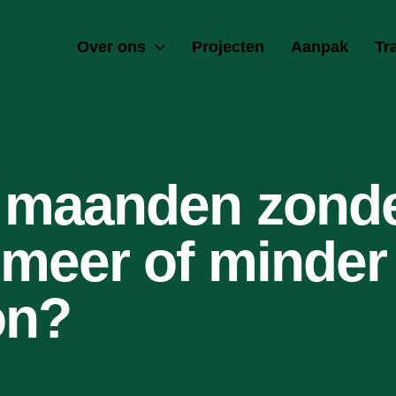
Over ons
Projecten
Aanpak
Tr
f maanden zonde
 meer of minder
on?