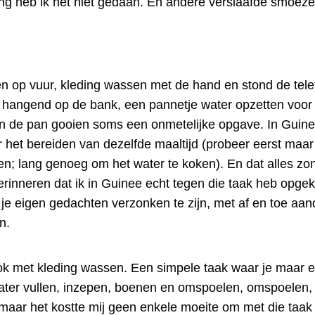
ang heb ik het niet gedaan. En andere verslaafde smoeze
en op vuur, kleding wassen met de hand en stond de tel
jkt, hangend op de bank, een pannetje water opzetten voor
n de pan gooien soms een onmetelijke opgave. In Guin
r het bereiden van dezelfde maaltijd (probeer eerst maa
n; lang genoeg om het water te koken). En dat alles zon
 herinneren dat ik in Guinee echt tegen die taak heb opge
n je eigen gedachten verzonken te zijn, met af en toe aa
n.
ok met kleding wassen. Een simpele taak waar je maar e
ater vullen, inzepen, boenen en omspoelen, omspoelen, 
, maar het kostte mij geen enkele moeite om met die taak