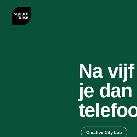
Na vij
je dan
telefo
Creative City Lab