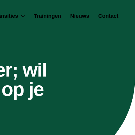
ansities
Trainingen
Nieuws
Contact
r; wil
 op je