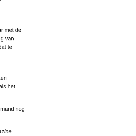
ar met de
ng van
dat te
ken
als het
iemand nog
azine.