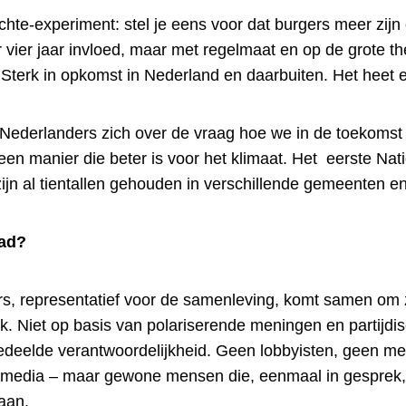
hte-experiment: stel je eens voor dat burgers meer zij
r vier jaar invloed, maar met regelmaat en op de grote t
 Sterk in opkomst in Nederland en daarbuiten. Het heet
5 Nederlanders zich over de vraag hoe we in de toekomst
een manier die beter is voor het klimaat. Het eerste Na
zijn al tientallen gehouden in verschillende gemeenten e
aad?
rs, representatief voor de samenleving, komt samen om 
uk. Niet op basis van polariserende meningen en partijdis
gedeelde verantwoordelijkheid. Geen lobbyisten, geen m
le media – maar gewone mensen die, eenmaal in gesprek, 
taan.