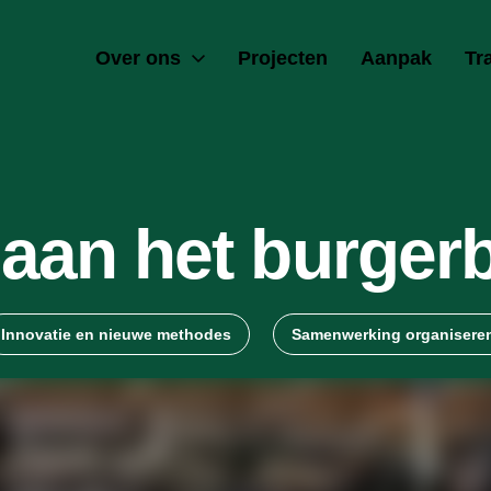
Over ons
Projecten
Aanpak
Tr
aan het burger
Innovatie en nieuwe methodes
Samenwerking organisere