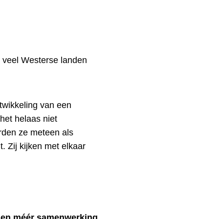
 veel Westerse landen
twikkeling van een
et helaas niet
orden ze meteen als
 Zij kijken met elkaar
illen méér samenwerking