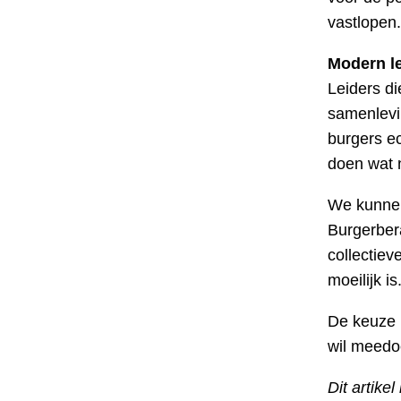
vastlopen.
Modern l
Leiders d
samenlevi
burgers ec
doen wat 
We kunnen 
Burgerber
collectiev
moeilijk is
De keuze 
wil meedo
Dit artike