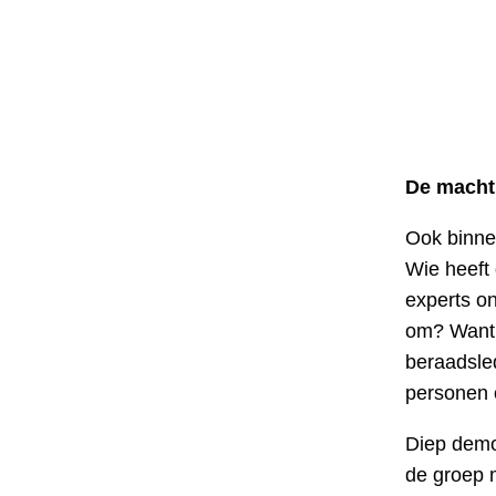
De macht 
Ook binne
Wie heeft
experts o
om? Want s
beraadsle
personen o
Diep democ
de groep 