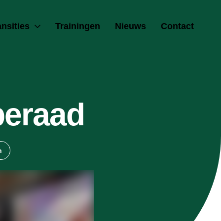
ansities
Trainingen
Nieuws
Contact
beraad
n