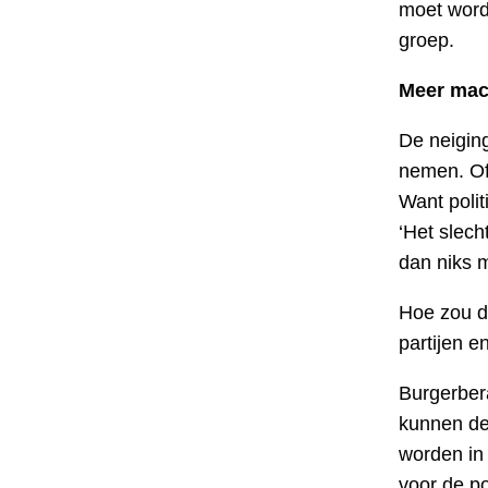
moet word
groep.
Meer mach
De neiging
nemen. Of 
Want polit
‘Het slech
dan niks 
Hoe zou d
partijen 
Burgerber
kunnen de
worden in 
voor de po