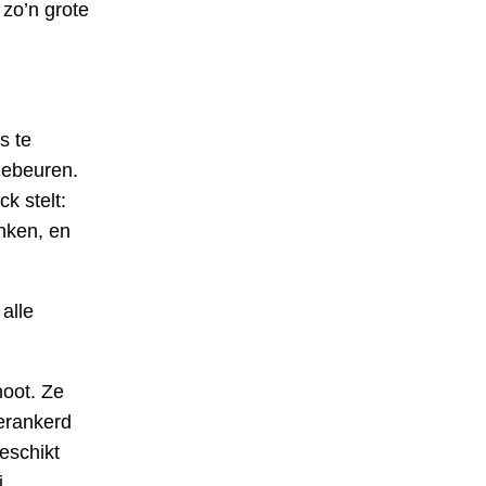
zo’n grote
s te
gebeuren.
k stelt:
enken, en
alle
noot. Ze
erankerd
geschikt
i