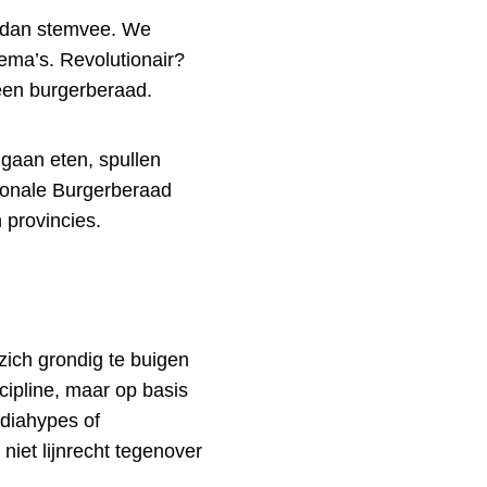
n dan stemvee. We
hema’s. Revolutionair?
 een burgerberaad.
 gaan eten, spullen
tionale Burgerberaad
n provincies.
zich grondig te buigen
cipline, maar op basis
ediahypes of
niet lijnrecht tegenover