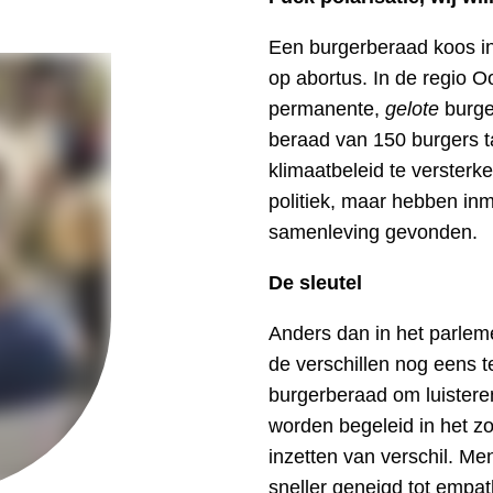
Een burgerberaad koos in 
op abortus. In de regio O
permanente,
gelote
burge
beraad van 150 burgers t
klimaatbeleid te versterk
politiek, maar hebben in
samenleving gevonden.
De sleutel
Anders dan in het parlem
de verschillen nog eens t
burgerberaad om luistere
worden begeleid in het 
inzetten van verschil. Me
sneller geneigd tot emp