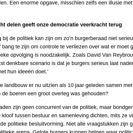
en. Een enorme opgave, misschien zelfs een illusie met 
t delen geeft onze democratie veerkracht terug
 bij de politiek kan zijn om zo’n burgerberaad niet serieu
bang te zijn om controle te verliezen over wat er moet 
ieke opvolging is noodzakelijk. Zoals David Van Reybrouc
tst denkbare scenario is dat je burgers serieus laat nad
met hun ideeën doet.’
e landbouw er nu uitzien als 10 jaar geleden samen met 
en de boeren een groot overleg was gehouden?
aden zijn geen concurrent van de politiek, maar bondge
 kloof tussen bestuur en samenleving dichten, mits ze v
de politieke besluitvorming. Niet alle vraagstukken zijn 
litieke arena. Gelote burgers kunnen helpen waar politic