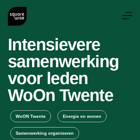
Intensievere
samenwerking
voor leden
WoOn Twente
WoON Twente
Energie en wonen
Samenwerking organiseren